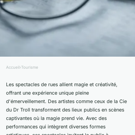
Accueil
›
Tourisme
TOURISME
Magie et créativité : explorez
Les spectacles de rues allient magie et créativité,
offrant une expérience unique pleine
les spectacles de rues
d'émerveillement. Des artistes comme ceux de la Cie
du Dr Troll transforment des lieux publics en scènes
Théo
•
19 décembre 2024
•
4 min de lecture
captivantes où la magie prend vie. Avec des
performances qui intègrent diverses formes