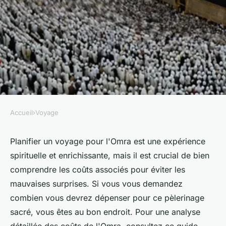
Accueil
›
Voyage
VOYAGE
Coûts de l'omra : guide des
Planifier un voyage pour l'Omra est une expérience
spirituelle et enrichissante, mais il est crucial de bien
dépenses essentielles pour la
comprendre les coûts associés pour éviter les
mecque
mauvaises surprises. Si vous vous demandez
combien vous devrez dépenser pour ce pèlerinage
Arthur
•
24 décembre 2024
•
8 min de lecture
sacré, vous êtes au bon endroit. Pour une analyse